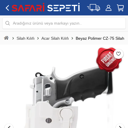
Aradığınız ürünü veya markayı yazın..
Silah Kılıfı
Acar Silah Kılıfı
Beyaz Polimer CZ-75 Silah Kı