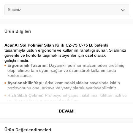
Seçiniz
Ürün Bilgileri
Acar Al Sol Polimer Silah Kılıfı CZ-75 C-75 B
, patentli
tasarımıyla üstün ergonomi ve kullanım rahatlığı sunar. Silahınızı
güvenle ve konforla taşımak isteyenler için özel olarak
geliştirilmiştir.
Ergonomik Tasarım:
Dayanıklı polimer malzemeden üretilmiş
olup, elinize tam uyum sağlar ve uzun süreli kullanımlarda
konfor sunar.
Ayarlanabilir Yapı:
Arka kısmındaki vidalar sayesinde kılıfın
pozisyonunu öne, arkaya ve yatay olarak ayarlayabilirsiniz.
Hızlı Silah Çekme:
Profesyonel yapısı, silahınızı kılıftan hızlı ve
pratik şekilde çıkarmanıza olanak tanır.
Güvenli Kilitleme Sistemi:
Tetik korkuluğundan kilitleme özelliği
DEVAMI
sayesinde, hareket anında silahınız kılıftan düşmez ve
başkalarının erişimi engellenir.
360 Derece Döner Yapı:
Kılıf, kendi çevresinde tam 360 derece
Ürün Değerlendirmeleri
dönebilen yapıya sahiptir; böylece silahınızı istediğiniz açıda