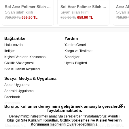
Sol Acar Polimer Silah Kılıfı Sarsılmaz
Sol Acar Polimer Silah Kılıfı Sar9
siyah silah kılıfı
siyah silah kılıfı
siyah s
759
.90
TL
659
.90
TL
759
.90
TL
659
.90
TL
759
.90
Bağlantılar
Yardım
Hakkımızda
Yardım Genel
İletişim
Kargo ve Teslimat
Kişisel Verilerin Korunması
Siparişler
Gizlilik Sözleşmesi
Üyelik Bilgileri
Site Kullanım Koşulları
Sosyal Medya & Uygulama
Apple Uygulama
Android Uygulama
Facebook
Instagram
x
Bu site, kullanıcı deneyimini geliştirmek amacıyla çerezlerden
YouTube
faydalanmaktadır.
Deneyiminizi iyileştirmek amacıyla çerezlerden faydalanıyoruz. Ayrıntılı
bilgi için
Site Kullanım Koşulları
,
Gizlilik Sözleşmesi
ve
Kişisel Verilerin
Korunması
metinlerini ziyaret edebilirsiniz.
Muratreis Mah. Selamiali Efendi Cad. No: 138 -142 A/2 Üsküdar / İSTANBUL