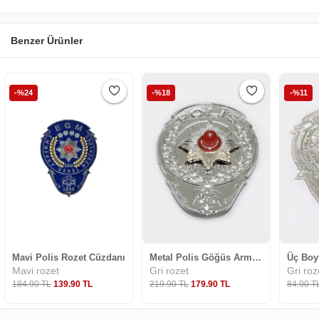
Benzer Ürünler
-%24
-%18
-%11
Mavi Polis Rozet Cüzdanı
Metal Polis Göğüs Arması
mavi rozet
gri rozet
gri ro
184
.90
TL
139
.90
TL
219
.90
TL
179
.90
TL
84
.90
T