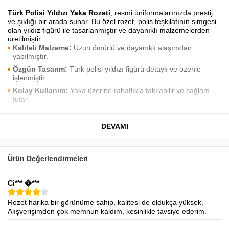
Türk Polisi Yıldızı Yaka Rozeti
, resmi üniformalarınızda prestij
ve şıklığı bir arada sunar. Bu özel rozet, polis teşkilatının simgesi
olan yıldız figürü ile tasarlanmıştır ve dayanıklı malzemelerden
üretilmiştir.
Kaliteli Malzeme:
Uzun ömürlü ve dayanıklı alaşımdan
yapılmıştır.
Özgün Tasarım:
Türk polisi yıldızı figürü detaylı ve özenle
işlenmiştir.
Kolay Kullanım:
Yaka üzerine rahatlıkla takılabilir ve sağlam
tutar.
Resmi Amaçlı:
Polis üniformaları için özel olarak tasarlanmıştır.
Bu rozet, görevdeki polis memurlarının prestijini yansıtmak ve
DEVAMI
resmi görünümü tamamlamak için ideal bir seçimdir.
Ürün Değerlendirmeleri
Ci*** �***
Rozet harika bir görünüme sahip, kalitesi de oldukça yüksek.
Alışverişimden çok memnun kaldım, kesinlikle tavsiye ederim.